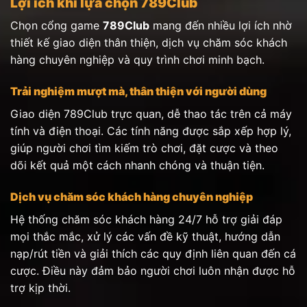
Lợi ích khi lựa chọn 789Club
Chọn cổng game
789Club
mang đến nhiều lợi ích nhờ
thiết kế giao diện thân thiện, dịch vụ chăm sóc khách
hàng chuyên nghiệp và quy trình chơi minh bạch.
Trải nghiệm mượt mà, thân thiện với người dùng
Giao diện 789Club trực quan, dễ thao tác trên cả máy
tính và điện thoại. Các tính năng được sắp xếp hợp lý,
giúp người chơi tìm kiếm trò chơi, đặt cược và theo
dõi kết quả một cách nhanh chóng và thuận tiện.
Dịch vụ chăm sóc khách hàng chuyên nghiệp
Hệ thống chăm sóc khách hàng 24/7 hỗ trợ giải đáp
mọi thắc mắc, xử lý các vấn đề kỹ thuật, hướng dẫn
nạp/rút tiền và giải thích các quy định liên quan đến cá
cược. Điều này đảm bảo người chơi luôn nhận được hỗ
trợ kịp thời.