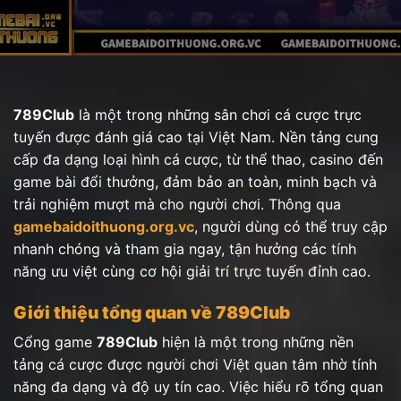
789Club
là một trong những sân chơi cá cược trực
tuyến được đánh giá cao tại Việt Nam. Nền tảng cung
cấp đa dạng loại hình cá cược, từ thể thao, casino đến
game bài đổi thưởng, đảm bảo an toàn, minh bạch và
trải nghiệm mượt mà cho người chơi. Thông qua
gamebaidoithuong.org.vc
, người dùng có thể truy cập
nhanh chóng và tham gia ngay, tận hưởng các tính
năng ưu việt cùng cơ hội giải trí trực tuyến đỉnh cao.
Giới thiệu tổng quan về 789Club
Cổng game
789Club
hiện là một trong những nền
tảng cá cược được người chơi Việt quan tâm nhờ tính
năng đa dạng và độ uy tín cao. Việc hiểu rõ tổng quan