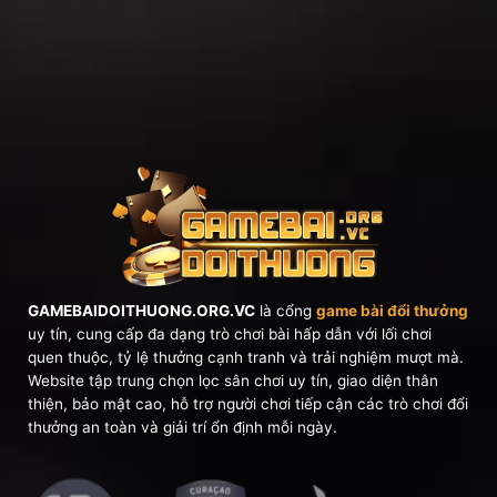
GAMEBAIDOITHUONG.ORG.VC
là cổng
game bài đổi thưởng
uy tín, cung cấp đa dạng trò chơi bài hấp dẫn với lối chơi
quen thuộc, tỷ lệ thưởng cạnh tranh và trải nghiệm mượt mà.
Website tập trung chọn lọc sân chơi uy tín, giao diện thân
thiện, bảo mật cao, hỗ trợ người chơi tiếp cận các trò chơi đổi
thưởng an toàn và giải trí ổn định mỗi ngày.