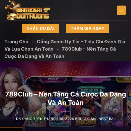
Chuyển
đến
nội
dung
NHẬN ƯU ĐÃI
THAM GIA NGAY
Trang Chủ
»
Cổng Game Uy Tín – Tiêu Chí Đánh Giá
Và Lựa Chọn An Toàn
»
789Club – Nền Tảng Cá
Cược Đa Dạng Và An Toàn
789Club – Nền Tảng Cá Cược Đa Dạng
Và An Toàn
ĐÃ ĐĂNG TRÊN
THÁNG 1 16, 2026
BỞI
CEO MAI NHẬT BAI