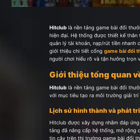
Hitclub
là nền tảng game bài đổi thưởn
hiện đại. Hệ thống được thiết kế thân
quản lý tài khoản, nạp/rút tiền nhanh 
giới thiệu chi tiết cổng
game bài đổi 
người chơi hiểu rõ và tận hưởng trọn v
Giới thiệu tổng quan v
Hitclub
là nền tảng game bài đổi thưở
với mục tiêu tạo ra môi trường giải trí
Lịch sử hình thành và phát tr
Hitclub được xây dựng nhằm đáp ứng nh
tảng đã nâng cấp hệ thống, mở rộng d
tin cậy trên thị trường game bài đổi t