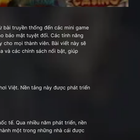
từ bài truyền thống đến các mini game
ảo bảo mật tuyệt đối. Các tính năng
y cho mọi thành viên. Bài viết này sẽ
a và các chính sách nổi bật, giúp
ơi Việt. Nền tảng này được phát triển
ốc tế. Qua nhiều năm phát triển, nền
 thành một trong những nhà cái được