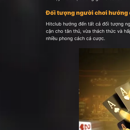
Đối tượng người chơi hướng
Hitclub hướng đến tất cả đối tượng ng
cận cho tân thủ, vừa thách thức và hấ
nhiều phong cách cá cược.