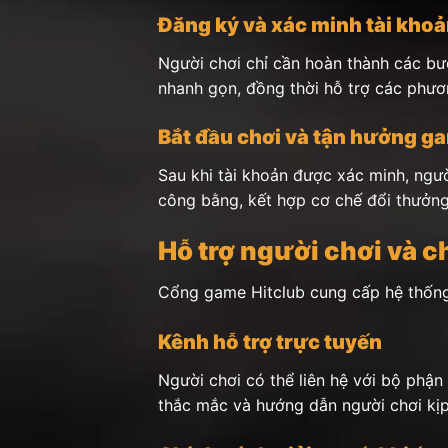
Đăng ký và xác minh tài kho
Người chơi chỉ cần hoàn thành các bư
nhanh gọn, đồng thời hỗ trợ các phươn
Bắt đầu chơi và tận hưởng g
Sau khi tài khoản được xác minh, ngườ
công bằng, kết hợp cơ chế đổi thưởng 
Hỗ trợ người chơi và 
Cổng game Hitclub cung cấp hệ thống 
Kênh hỗ trợ trực tuyến
Người chơi có thể liên hệ với bộ phận 
thắc mắc và hướng dẫn người chơi kịp 