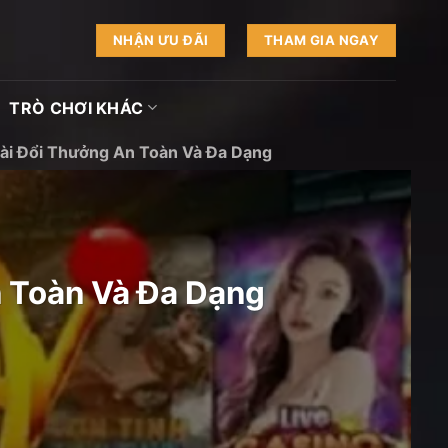
NHẬN ƯU ĐÃI
THAM GIA NGAY
TRÒ CHƠI KHÁC
Bài Đổi Thưởng An Toàn Và Đa Dạng
n Toàn Và Đa Dạng