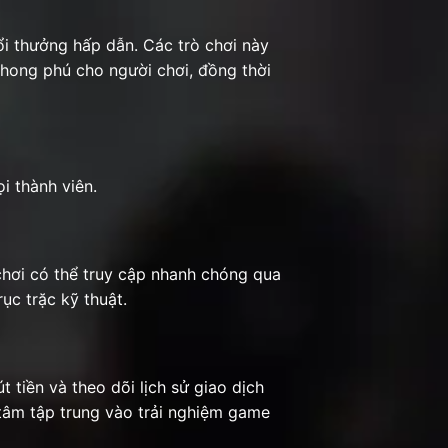
ổi thưởng hấp dẫn. Các trò chơi này
phong phú cho người chơi, đồng thời
i thành viên.
 chơi có thể truy cập nhanh chóng qua
ục trặc kỹ thuật.
 tiền và theo dõi lịch sử giao dịch
 tâm tập trung vào trải nghiệm game