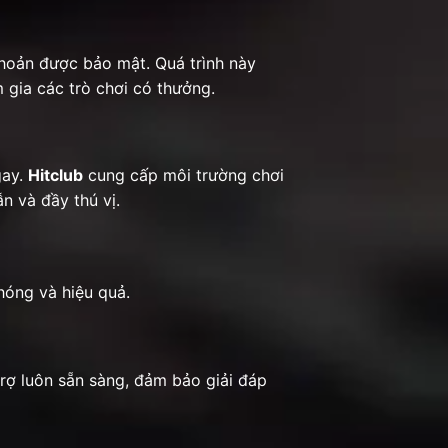
hoản được bảo mật. Quá trình này
 gia các trò chơi có thưởng.
gay.
Hitclub
cung cấp môi trường chơi
n và đầy thú vị.
hóng và hiệu quả.
 trợ luôn sẵn sàng, đảm bảo giải đáp