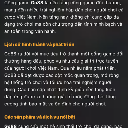
Cổng game
Go88
là nền tảng cổng game đổi thưởng,
mang đến nhiều trải nghiệm hấp dẫn cho người chơi cá
cược Việt Nam. Nền tảng này không chỉ cung cấp đa
dạng trò chơi mà còn chú trọng đến tính minh bạch và
an toàn trong vận hành.
Lịch sử hình thành và phát triển
Go88 ra đời với mục tiêu trở thành một cổng game đổi
thưởng hàng đầu, phục vụ nhu cầu giải trí trực tuyến
của người chơi Việt Nam. Qua nhiều năm phát triển,
Go88 đã đạt được các cột mốc quan trọng, mở rộng
hệ thống trò chơi và tối ưu hóa trải nghiệm người
dùng. Các bản cập nhật định kỳ giúp nền tảng luôn
đáp ứng được xu hướng giải trí mới, đồng thời tăng
cường tính bảo mật và ổn định cho người chơi.
Các sản phẩm và dịch vụ nổi bật
Go88
cung cấp một hệ sinh thái trò chơi đa dạng, bao