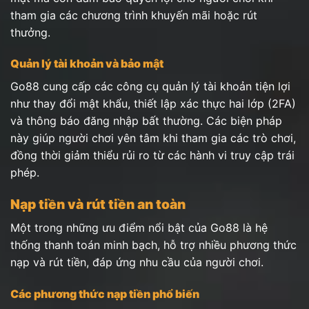
tham gia các chương trình khuyến mãi hoặc rút
thưởng.
Quản lý tài khoản và bảo mật
Go88 cung cấp các công cụ quản lý tài khoản tiện lợi
như thay đổi mật khẩu, thiết lập xác thực hai lớp (2FA)
và thông báo đăng nhập bất thường. Các biện pháp
này giúp người chơi yên tâm khi tham gia các trò chơi,
đồng thời giảm thiểu rủi ro từ các hành vi truy cập trái
phép.
Nạp tiền và rút tiền an toàn
Một trong những ưu điểm nổi bật của Go88 là hệ
thống thanh toán minh bạch, hỗ trợ nhiều phương thức
nạp và rút tiền, đáp ứng nhu cầu của người chơi.
Các phương thức nạp tiền phổ biến