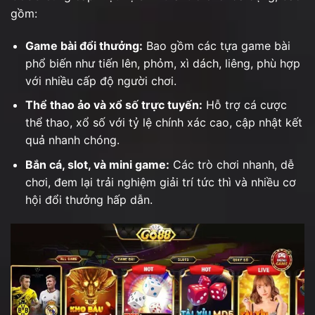
gồm:
Game bài đổi thưởng:
Bao gồm các tựa game bài
phổ biến như tiến lên, phỏm, xì dách, liêng, phù hợp
với nhiều cấp độ người chơi.
Thể thao ảo và xổ số trực tuyến:
Hỗ trợ cá cược
thể thao, xổ số với tỷ lệ chính xác cao, cập nhật kết
quả nhanh chóng.
Bắn cá, slot, và mini game:
Các trò chơi nhanh, dễ
chơi, đem lại trải nghiệm giải trí tức thì và nhiều cơ
hội đổi thưởng hấp dẫn.