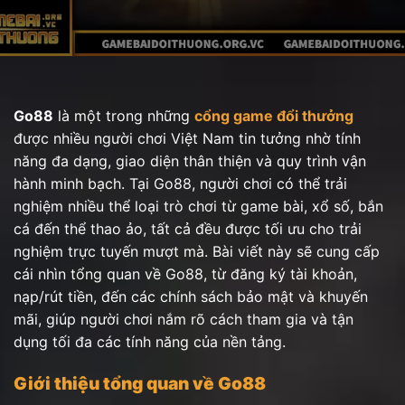
Go88
là một trong những
cổng game đổi thưởng
được nhiều người chơi Việt Nam tin tưởng nhờ tính
năng đa dạng, giao diện thân thiện và quy trình vận
hành minh bạch. Tại Go88, người chơi có thể trải
nghiệm nhiều thể loại trò chơi từ game bài, xổ số, bắn
cá đến thể thao ảo, tất cả đều được tối ưu cho trải
nghiệm trực tuyến mượt mà. Bài viết này sẽ cung cấp
cái nhìn tổng quan về Go88, từ đăng ký tài khoản,
nạp/rút tiền, đến các chính sách bảo mật và khuyến
mãi, giúp người chơi nắm rõ cách tham gia và tận
dụng tối đa các tính năng của nền tảng.
Giới thiệu tổng quan về Go88