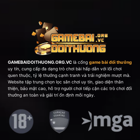
GAMEBAIDOITHUONG.ORG.VC
là cổng
game bài đổi thưởng
uy tín, cung cấp đa dạng trò chơi bài hấp dẫn với lối chơi
quen thuộc, tỷ lệ thưởng cạnh tranh và trải nghiệm mượt mà.
Website tập trung chọn lọc sân chơi uy tín, giao diện thân
thiện, bảo mật cao, hỗ trợ người chơi tiếp cận các trò chơi đổi
thưởng an toàn và giải trí ổn định mỗi ngày.