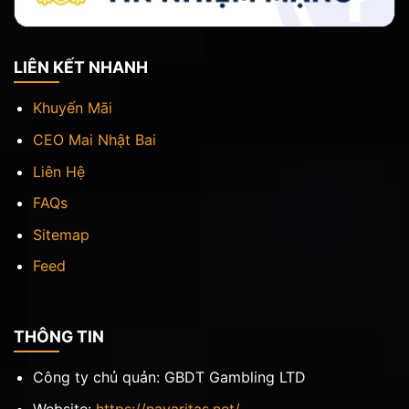
LIÊN KẾT NHANH
Khuyến Mãi
CEO Mai Nhật Bai
Liên Hệ
FAQs
Sitemap
Feed
THÔNG TIN
Công ty chủ quản: GBDT Gambling LTD
Website:
https://nayaritas.net/