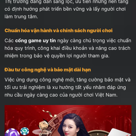
Thị trường đang dần sàng lọc, ưu tiên những nền tảng
có định hướng phát triển bền vững và lấy người chơi
làm trung tâm.
Chuẩn hóa vận hành và chính sách người chơi
Các
cổng game uy tín
ngày càng chú trọng việc chuẩn
hóa quy trình, công khai điều khoản và nâng cao trách
nhiệm trong bảo vệ quyền lợi người tham gia.
Đầu tư công nghệ và bảo mật dài hạn
Việc ứng dụng công nghệ mới, tăng cường bảo mật và
tối ưu trải nghiệm là xu hướng tất yếu nhằm đáp ứng
nhu cầu ngày càng cao của người chơi Việt Nam.