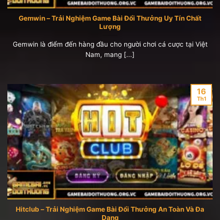
Gemwin – Trải Nghiệm Game Bài Đổi Thưởng Uy Tín Chất
Lượng
Gemwin là điểm đến hàng đầu cho người chơi cá cược tại Việt
Nam, mang [...]
16
Th1
Hitclub – Trải Nghiệm Game Bài Đổi Thưởng An Toàn Và Đa
Dạng