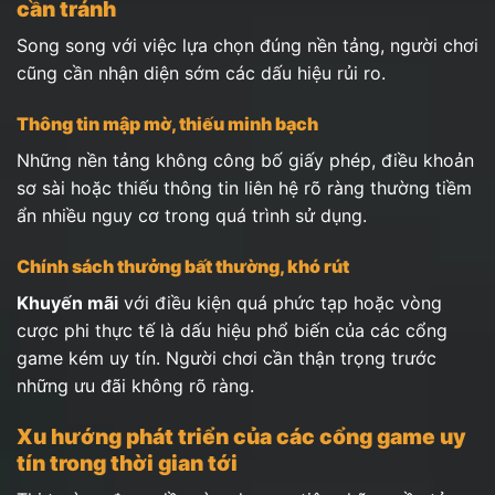
cần tránh
Song song với việc lựa chọn đúng nền tảng, người chơi
cũng cần nhận diện sớm các dấu hiệu rủi ro.
Thông tin mập mờ, thiếu minh bạch
Những nền tảng không công bố giấy phép, điều khoản
sơ sài hoặc thiếu thông tin liên hệ rõ ràng thường tiềm
ẩn nhiều nguy cơ trong quá trình sử dụng.
Chính sách thưởng bất thường, khó rút
Khuyến mãi
với điều kiện quá phức tạp hoặc vòng
cược phi thực tế là dấu hiệu phổ biến của các cổng
game kém uy tín. Người chơi cần thận trọng trước
những ưu đãi không rõ ràng.
Xu hướng phát triển của các cổng game uy
tín trong thời gian tới