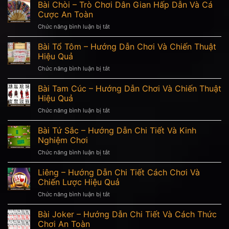
Bài Chòi – Trò Chơi Dân Gian Hấp Dẫn Và Cá
Cược An Toàn
ở
Chức năng bình luận bị tắt
Bài
Chòi
Bài Tổ Tôm – Hướng Dẫn Chơi Và Chiến Thuật
–
Hiệu Quả
Trò
ở
Chức năng bình luận bị tắt
Chơi
Bài
Dân
Tổ
Bài Tam Cúc – Hướng Dẫn Chơi Và Chiến Thuật
Gian
Tôm
Hấp
Hiệu Quả
–
Dẫn
ở
Chức năng bình luận bị tắt
Hướng
Và
Bài
Dẫn
Cá
Tam
Bài Tứ Sắc – Hướng Dẫn Chi Tiết Và Kinh
Chơi
Cược
Cúc
Và
Nghiệm Chơi
An
–
Chiến
Toàn
ở
Chức năng bình luận bị tắt
Hướng
Thuật
Bài
Dẫn
Hiệu
Tứ
Liêng – Hướng Dẫn Chi Tiết Cách Chơi Và
Chơi
Quả
Sắc
Và
Chiến Lược Hiệu Quả
–
Chiến
ở
Chức năng bình luận bị tắt
Hướng
Thuật
Liêng
Dẫn
Hiệu
–
Bài Joker – Hướng Dẫn Chi Tiết Và Cách Thức
Chi
Quả
Hướng
Tiết
Chơi An Toàn
Dẫn