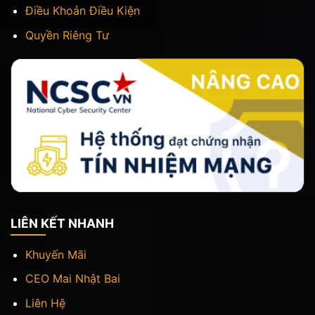
Điều Khoản Điều Kiện
Quyền Riêng Tư
LIÊN KẾT NHANH
Khuyến Mãi
CEO Mai Nhật Bai
Liên Hệ