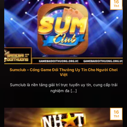
16
Th1
Sumclub – Cổng Game Đổi Thưởng Uy Tín Cho Người Chơi
Việt
Sumclub là nền tảng giải trí trực tuyến uy tín, cung cấp trải
nghiệm đa [...]
16
Th1