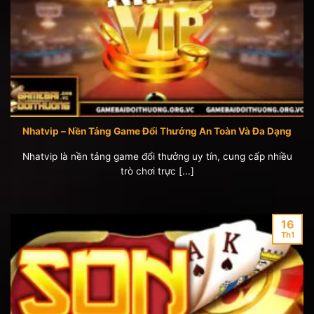
Nhatvip – Nền Tảng Game Đổi Thưởng An Toàn Và Đa Dạng
Nhatvip là nền tảng game đổi thưởng uy tín, cung cấp nhiều
trò chơi trực [...]
16
Th1