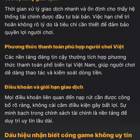
Thời gian xử lý giao dịch nhanh và ổn định cho thấy hệ
thống tài chính được đầu tư bài bản. Việc hạn chế trì
hoãn không rõ lý do là tiêu chí cần thiết để đảm bảo
quyền lợi người chơi.
Phương thức thanh toán phù hợp người chơi Việt
Các nền tảng đáng tin cậy thường tích hợp phương
thức thanh toán phổ biến tại Việt Nam, giúp người chơi
dễ dàng thao tác và kiểm soát dòng tiền.
Điều khoản và giới hạn giao dịch
Mọi điều khoản liên quan đến nạp rút cần được công
bố rõ ràng, không cài cắm điều kiện gây bất lợi. Sự
minh bạch trong chính sách tài chính là nền tảng để
duy trì uy tín lâu dài.
Dấu hiệu nhận biết cổng game không uy tín