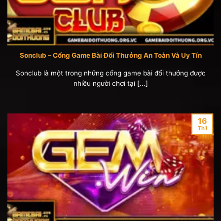
Sonclub – Cổng Game Bài Đổi Thưởng An Toàn Và Uy Tín
Sonclub là một trong những cổng game bài đổi thưởng được
nhiều người chơi tại [...]
16
Th1