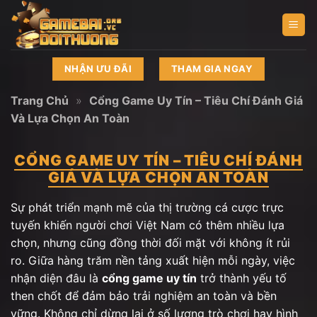
Chuyển
đến
nội
dung
NHẬN ƯU ĐÃI
THAM GIA NGAY
Trang Chủ
»
Cổng Game Uy Tín – Tiêu Chí Đánh Giá
Và Lựa Chọn An Toàn
CỔNG GAME UY TÍN – TIÊU CHÍ ĐÁNH
GIÁ VÀ LỰA CHỌN AN TOÀN
Sự phát triển mạnh mẽ của thị trường cá cược trực
tuyến khiến người chơi Việt Nam có thêm nhiều lựa
chọn, nhưng cũng đồng thời đối mặt với không ít rủi
ro. Giữa hàng trăm nền tảng xuất hiện mỗi ngày, việc
nhận diện đâu là
cổng game uy tín
trở thành yếu tố
then chốt để đảm bảo trải nghiệm an toàn và bền
vững. Không chỉ dừng lại ở số lượng trò chơi hay hình