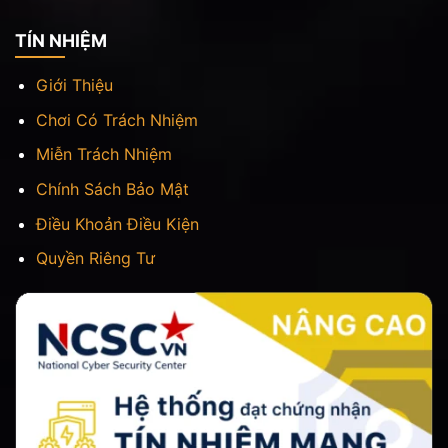
TÍN NHIỆM
Giới Thiệu
Chơi Có Trách Nhiệm
Miễn Trách Nhiệm
Chính Sách Bảo Mật
Điều Khoản Điều Kiện
Quyền Riêng Tư