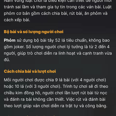
Nắm vững luật chơi là điều kiện cần thiết để người mới
tránh sai lầm và tham gia tự tin trong các ván bài. Luật
phỏm cơ bản gồm cách chia bài, rút bài, ăn phỏm và
cách xếp bài.
Bộ bài và số lượng người chơi
Phỏm
sử dụng bộ bài tây 52 lá tiêu chuẩn, không bao
gồm joker. Số lượng người chơi lý tưởng là từ 2 đến 4
người, giúp trò chơi diễn ra linh hoạt và cạnh tranh vừa
đủ.
Cách chia bài và lượt chơi
Mỗi người chơi được chia 9 lá bài (với 4 người chơi)
hoặc 10 lá (với 3 người chơi). Trình tự chơi sẽ đi theo
chiều kim đồng hồ, người chơi lần lượt rút bài từ nọc
và đánh ra bài không cần thiết. Việc rút và đánh bài
theo lượt giúp ván chơi diễn ra trật tự và công bằng.