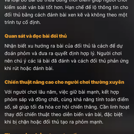
kiểm soát ván bài tốt hơn. Hạn chế để lộ thông tin cho
đối thủ bằng cách đánh bài xen kẽ và không theo một
trình tự cố định.
Quan sát và đọc bài đối thủ
Nhận biết xu hướng ra bài của đối thủ là cách để dự
đoán phỏm và đưa ra quyết định hợp lý. Người chơi
nên chú ý các lá bài đã đánh và cách đối thủ phản ứng
khi rút hoặc đánh bài.
Chiến thuật nâng cao cho người chơi thường xuyên
Với người chơi lâu năm, việc giữ bài mạnh, kết hợp
phỏm sáp và đồng chất, cùng khả năng tính toán điểm
số, sẽ giúp tối đa hóa cơ hội chiến thắng. Cần linh hoạt
thay đổi chiến thuật theo diễn biến ván bài, đặc biệt
khi bị chặn hoặc đối thủ tạo ra phỏm mạnh.