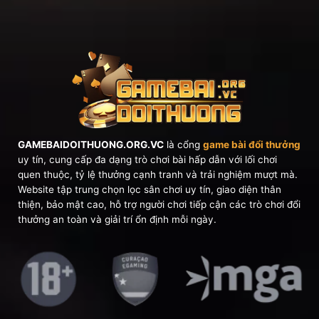
GAMEBAIDOITHUONG.ORG.VC
là cổng
game bài đổi thưởng
uy tín, cung cấp đa dạng trò chơi bài hấp dẫn với lối chơi
quen thuộc, tỷ lệ thưởng cạnh tranh và trải nghiệm mượt mà.
Website tập trung chọn lọc sân chơi uy tín, giao diện thân
thiện, bảo mật cao, hỗ trợ người chơi tiếp cận các trò chơi đổi
thưởng an toàn và giải trí ổn định mỗi ngày.