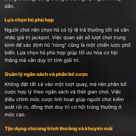
dẫn.
Lựa chọn hũ phù hợp
Người chơi nên chọn hũ có tỷ lệ trả thưởng tốt và cân
nhắc giá trị jackpot. Việc quan sát số lượt chơi trung
bình để xác định hũ “nóng” cũng là một chiến lược phổ
biến. Lựa chọn hũ phù hợp giúp tối ưu hóa cơ hội
thắng mà vẫn duy trì tính giải trí.
Quản lý ngân sách và phân bổ cược
Không đặt tất cả vào một lượt quay, mà nên phân bổ
cược hợp lý theo ngân sách và thời gian chơi. Việc
điều chỉnh mức cược linh hoạt giúp người chơi kiểm
soát rủi ro, đồng thời duy trì cơ hội trúng thưởng ở
mức cao.
Tận dụng chương trình thưởng và khuyến mãi