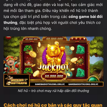
dạng về chủ đề, giao diện và loại hũ, tạo cảm giác mới
mẻ mỗi lần tham gia. Điều này khiến nổ hũ trở thành
lựa chọn giải trí phổ biến trong các
cổng game bài đổi
thưởng
, đặc biệt phù hợp với người chơi yêu thích cơ
hội trúng lớn nhanh chóng.
Nổ hũ – trò chơi may rủi hấp dẫn đổi thưởng
Cách chơi nổ hũ cơ bản và các quy tắc quan