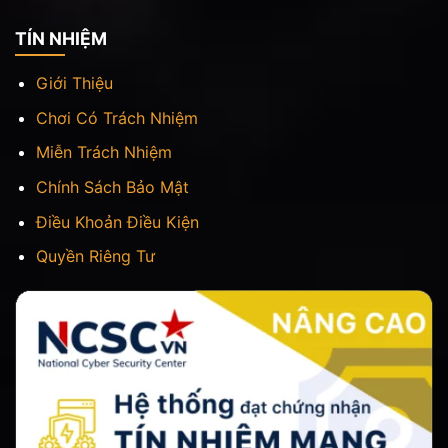
TÍN NHIỆM
Giới Thiệu
Chơi Có Trách Nhiệm
Miễn Trách Nhiệm
Chính Sách Bảo Mật
Điều Khoản Điều Kiện
Quyền Riêng Tư