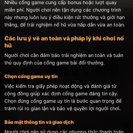
Nhiều cổng game cung cấp bonus hoặc lượt quay
miễn phí. Người chơi nên tận dụng các chương trình
này nhưng luôn lưu ý điều kiện rút thưởng và giới hạn
thắng, để trải nghiệm nổ hũ vừa hấp dẫn vừa an toàn.
Các lưu ý về an toàn và pháp lý khi chơi nổ
hũ
Người chơi cần đảm bảo trải nghiệm an toàn và tuân
thủ quy định của cổng game bài đổi thưởng.
Chọn cổng game uy tín
Việc kiểm tra giấy phép hoạt động và đánh giá từ
cộng đồng giúp xác định cổng game đáng tin cậy.
Chọn đúng cổng game uy tín là bước quan trọng để
tránh rủi ro gian lận và bảo vệ quyền lợi người chơi.
Bảo mật thông tin và giao dịch
Người chơi nên sử dụng các phương thức thanh toán