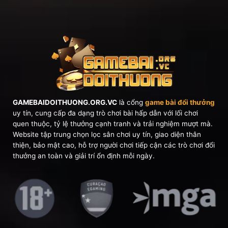
GAMEBAIDOITHUONG.ORG.VC
là cổng
game bài đổi thưởng
uy tín, cung cấp đa dạng trò chơi bài hấp dẫn với lối chơi
quen thuộc, tỷ lệ thưởng cạnh tranh và trải nghiệm mượt mà.
Website tập trung chọn lọc sân chơi uy tín, giao diện thân
thiện, bảo mật cao, hỗ trợ người chơi tiếp cận các trò chơi đổi
thưởng an toàn và giải trí ổn định mỗi ngày.