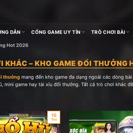
ỚNG DẪN
CỔNG GAME UY TÍN
TRÒ CHƠI BÀI
ởng Hot 2026
I KHÁC – KHO GAME ĐỔI THƯỞNG 
i thưởng
mang đến kho game đa dạng ngoài các dòng bài t
hũ, mini game hay tài xỉu đổi thưởng. Tất cả trò chơi khác
16
Th1