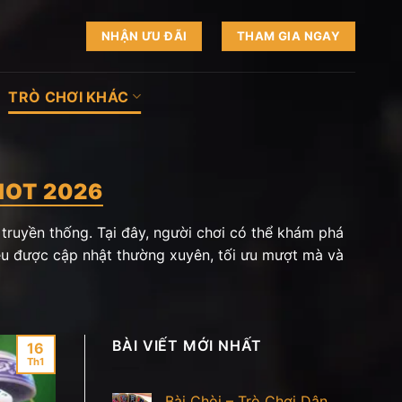
NHẬN ƯU ĐÃI
THAM GIA NGAY
TRÒ CHƠI KHÁC
HOT 2026
ruyền thống. Tại đây, người chơi có thể khám phá
 đều được cập nhật thường xuyên, tối ưu mượt mà và
BÀI VIẾT MỚI NHẤT
16
Th1
Bài Chòi – Trò Chơi Dân