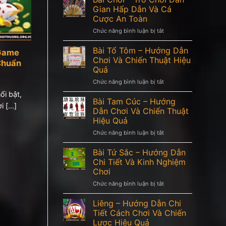
Gian Hấp Dẫn Và Cá
Cược An Toàn
ở
Chức năng bình luận bị tắt
Bài
Chòi
Bài Tổ Tôm – Hướng Dẫn
 Game
–
Chơi Và Chiến Thuật Hiệu
Chuẩn
Trò
Quả
Chơi
ở
Chức năng bình luận bị tắt
Dân
Bài
Gian
ổi bật,
Tổ
Hấp
Bài Tam Cúc – Hướng
[...]
Tôm
Dẫn
Dẫn Chơi Và Chiến Thuật
–
Và
Hiệu Quả
Hướng
Cá
ở
Chức năng bình luận bị tắt
Dẫn
Cược
Bài
Chơi
An
Tam
Và
Toàn
Bài Tứ Sắc – Hướng Dẫn
Cúc
Chiến
Chi Tiết Và Kinh Nghiệm
–
Thuật
Chơi
Hướng
Hiệu
ở
Chức năng bình luận bị tắt
Dẫn
Quả
Bài
Chơi
Tứ
Và
Liêng – Hướng Dẫn Chi
Sắc
Chiến
Tiết Cách Chơi Và Chiến
–
Thuật
Lược Hiệu Quả
Hướng