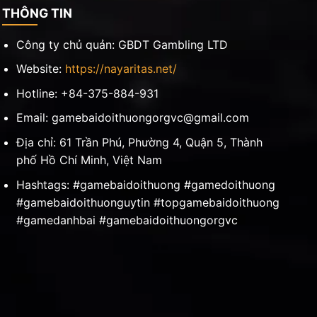
Chơi
THÔNG TIN
Và
Kinh
Nghiệm
Công ty chủ quản: GBDT Gambling LTD
Thắng
Lớn
Website:
https://nayaritas.net/
Hotline: +84-375-884-931
Email:
gamebaidoithuongorgvc@gmail.com
Địa chỉ: 61 Trần Phú, Phường 4, Quận 5, Thành
phố Hồ Chí Minh, Việt Nam
Hashtags: #gamebaidoithuong #gamedoithuong
#gamebaidoithuonguytin #topgamebaidoithuong
#gamedanhbai #gamebaidoithuongorgvc