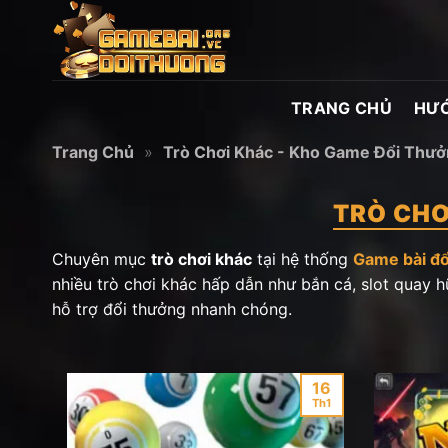
Chuyển
đến
nội
dung
TRANG CHỦ
HƯ
Trang Chủ
»
Trò Chơi Khác - Kho Game Đổi Thư
TRÒ CHƠ
Chuyên mục
trò chơi khác
tại hệ thống
Game bài đổ
nhiều trò chơi khác hấp dẫn như bắn cá, slot quay 
hỗ trợ đổi thưởng nhanh chóng.
16
Th1