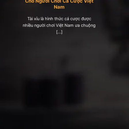
Cho Người Chơi Cá Cược Việt
Nam
Tài xỉu là hình thức cá cược được
nhiều người chơi Việt Nam ưa chuộng
[...]