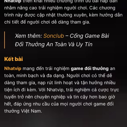
Nhatvip
triển khai nhiều chương trình ưu đãi hấp dẫn
nhằm nâng cao trải nghiệm người chơi. Các chương
trình này được cập nhật thường xuyên, kèm hướng dẫn
chi tiết để người chơi dễ dàng tham gia.
Xem thêm:
Sonclub
– Cổng Game Bài
Đổi Thưởng An Toàn Và Uy Tín
Kết bài
Nhatvip
mang đến trải nghiệm
game đổi thưởng
an
toàn, minh bạch và đa dạng. Người chơi có thể dễ
dàng tham gia, nạp rút linh hoạt và tận hưởng nhiều
tiện ích đi kèm. Với Nhatvip, trải nghiệm cá cược trực
tuyến trở nên chuyên nghiệp và tin cậy hơn bao giờ
hết, đáp ứng nhu cầu của mọi người chơi game đổi
thưởng Việt Nam.