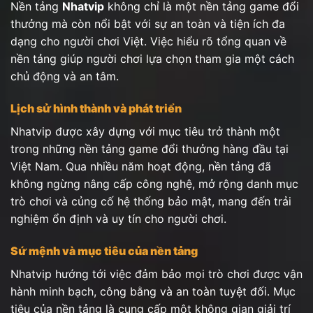
Nền tảng
Nhatvip
không chỉ là một nền tảng game đổi
thưởng mà còn nổi bật với sự an toàn và tiện ích đa
dạng cho người chơi Việt. Việc hiểu rõ tổng quan về
nền tảng giúp người chơi lựa chọn tham gia một cách
chủ động và an tâm.
Lịch sử hình thành và phát triển
Nhatvip được xây dựng với mục tiêu trở thành một
trong những nền tảng game đổi thưởng hàng đầu tại
Việt Nam. Qua nhiều năm hoạt động, nền tảng đã
không ngừng nâng cấp công nghệ, mở rộng danh mục
trò chơi và củng cố hệ thống bảo mật, mang đến trải
nghiệm ổn định và uy tín cho người chơi.
Sứ mệnh và mục tiêu của nền tảng
Nhatvip hướng tới việc đảm bảo mọi trò chơi được vận
hành minh bạch, công bằng và an toàn tuyệt đối. Mục
tiêu của nền tảng là cung cấp một không gian giải trí