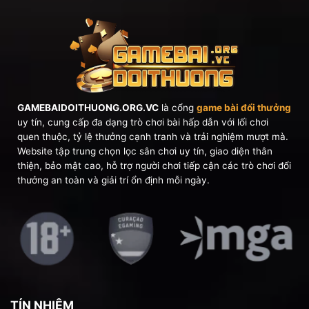
GAMEBAIDOITHUONG.ORG.VC
là cổng
game bài đổi thưởng
uy tín, cung cấp đa dạng trò chơi bài hấp dẫn với lối chơi
quen thuộc, tỷ lệ thưởng cạnh tranh và trải nghiệm mượt mà.
Website tập trung chọn lọc sân chơi uy tín, giao diện thân
thiện, bảo mật cao, hỗ trợ người chơi tiếp cận các trò chơi đổi
thưởng an toàn và giải trí ổn định mỗi ngày.
TÍN NHIỆM