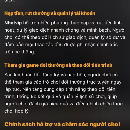
Nạp tiền, rút thưởng và quản lý tài khoản
Nhatvip
hỗ trợ nhiều phương thức nạp và rút tiền linh
hoạt, xử lý giao dịch nhanh chóng và minh bạch. Người
chơi có thể theo dõi lịch sử giao dịch, quản lý số dư và
đảm bảo mọi thao tác đều được ghi nhận chính xác
trên hệ thống.
Tham gia game đổi thưởng và theo dõi tiến trình
Sau khi hoàn tất đăng ký và nạp tiền, người chơi có
thể tham gia các trò chơi đổi thưởng trực tuyến ngay
lập tức. Nền tảng cung cấp tính năng theo dõi tiến
trình, thống kê kết quả và quản lý lịch sử chơi, giúp
người chơi đánh giá hiệu quả và điều chỉnh chiến lược
chơi hợp lý.
Chính sách hỗ trợ và chăm sóc người chơi