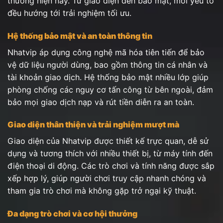
thưởng hiện nay. Từ giao diện đến bảo mật, mỗi yếu tố
đều hướng tới trải nghiệm tối ưu.
Hệ thống bảo mật và an toàn thông tin
Nhatvip áp dụng công nghệ mã hóa tiên tiến để bảo
vệ dữ liệu người dùng, bao gồm thông tin cá nhân và
tài khoản giao dịch. Hệ thống bảo mật nhiều lớp giúp
phòng chống các nguy cơ tấn công từ bên ngoài, đảm
bảo mọi giao dịch nạp và rút tiền diễn ra an toàn.
Giao diện thân thiện và trải nghiệm mượt mà
Giao diện của Nhatvip được thiết kế trực quan, dễ sử
dụng và tương thích với nhiều thiết bị, từ máy tính đến
điện thoại di động. Các trò chơi và tính năng được sắp
xếp hợp lý, giúp người chơi truy cập nhanh chóng và
tham gia trò chơi mà không gặp trở ngại kỹ thuật.
Đa dạng trò chơi và cơ hội thưởng