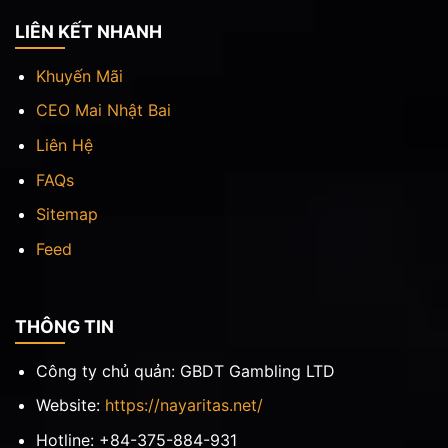
LIÊN KẾT NHANH
Khuyến Mãi
CEO Mai Nhật Bai
Liên Hệ
FAQs
Sitemap
Feed
THÔNG TIN
Công ty chủ quản: GBDT Gambling LTD
Website:
https://nayaritas.net/
Hotline: +84-375-884-931