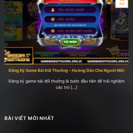
Th1
Đăng Ký Game Bài Đổi Thưởng – Hướng Dẫn Cho Người Mới
Đăng ký game bài đổi thưởng là bước đầu tiên để trải nghiệm
các trò [...]
BÀI VIẾT MỚI NHẤT