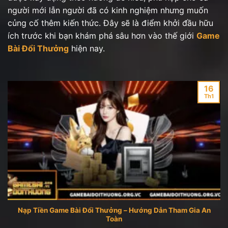
người mới lẫn người đã có kinh nghiệm nhưng muốn
củng cố thêm kiến thức. Đây sẽ là điểm khởi đầu hữu
ích trước khi bạn khám phá sâu hơn vào thế giới
Game
Bài Đổi Thưởng
hiện nay.
16
Th1
Nạp Tiền Game Bài Đổi Thưởng – Hướng Dẫn Tham Gia An
Toàn