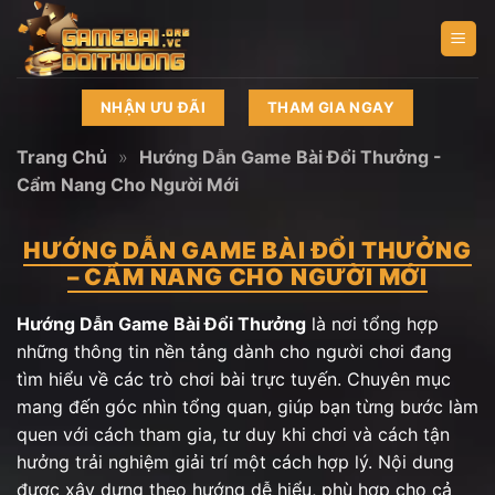
Chuyển
đến
nội
dung
NHẬN ƯU ĐÃI
THAM GIA NGAY
Trang Chủ
»
Hướng Dẫn Game Bài Đổi Thưởng -
Cẩm Nang Cho Người Mới
HƯỚNG DẪN GAME BÀI ĐỔI THƯỞNG
– CẨM NANG CHO NGƯỜI MỚI
Hướng Dẫn Game Bài Đổi Thưởng
là nơi tổng hợp
những thông tin nền tảng dành cho người chơi đang
tìm hiểu về các trò chơi bài trực tuyến. Chuyên mục
mang đến góc nhìn tổng quan, giúp bạn từng bước làm
quen với cách tham gia, tư duy khi chơi và cách tận
hưởng trải nghiệm giải trí một cách hợp lý. Nội dung
được xây dựng theo hướng dễ hiểu, phù hợp cho cả