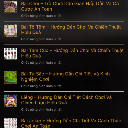
Bài Chòi – Trò Chơi Dân Gian Hấp Dẫn Và Cá
Cược An Toàn
ở
Chức năng bình luận bị tắt
Bài
Chòi
Bài Tổ Tôm – Hướng Dẫn Chơi Và Chiến Thuật
–
Hiệu Quả
Trò
ở
Chức năng bình luận bị tắt
Chơi
Bài
Dân
Tổ
Bài Tam Cúc – Hướng Dẫn Chơi Và Chiến Thuật
Gian
Tôm
Hấp
Hiệu Quả
–
Dẫn
ở
Chức năng bình luận bị tắt
Hướng
Và
Bài
Dẫn
Cá
Tam
Bài Tứ Sắc – Hướng Dẫn Chi Tiết Và Kinh
Chơi
Cược
Cúc
Và
Nghiệm Chơi
An
–
Chiến
Toàn
ở
Chức năng bình luận bị tắt
Hướng
Thuật
Bài
Dẫn
Hiệu
Tứ
Liêng – Hướng Dẫn Chi Tiết Cách Chơi Và
Chơi
Quả
Sắc
Và
Chiến Lược Hiệu Quả
–
Chiến
ở
Chức năng bình luận bị tắt
Hướng
Thuật
Liêng
Dẫn
Hiệu
–
Bài Joker – Hướng Dẫn Chi Tiết Và Cách Thức
Chi
Quả
Hướng
Tiết
Chơi An Toàn