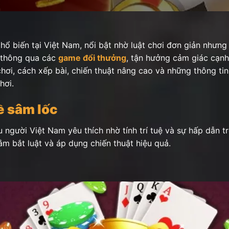
hổ biến tại Việt Nam, nổi bật nhờ luật chơi đơn giản nhưng
n thông qua các
game đổi thưởng
, tận hưởng cảm giác cạnh t
chơi, cách xếp bài, chiến thuật nâng cao và những thông tin
hơi.
ề sâm lốc
u người Việt Nam yêu thích nhờ tính trí tuệ và sự hấp dẫn 
ắm bắt luật và áp dụng chiến thuật hiệu quả.