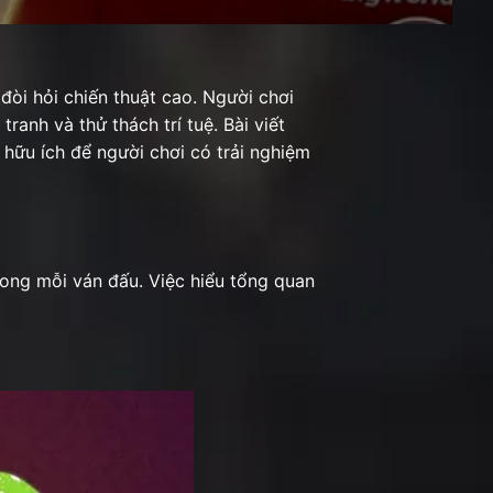
 đòi hỏi chiến thuật cao. Người chơi
ranh và thử thách trí tuệ. Bài viết
 hữu ích để người chơi có trải nghiệm
trong mỗi ván đấu. Việc hiểu tổng quan