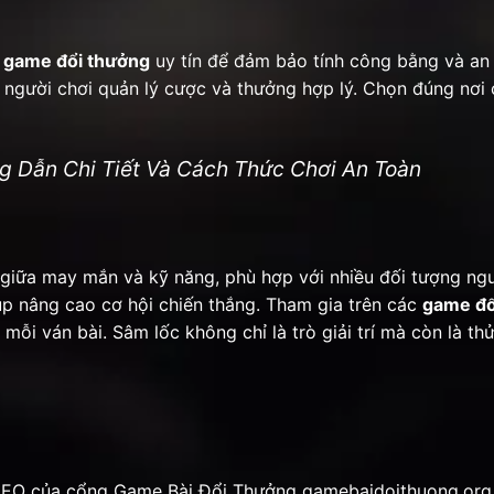
g
game đổi thưởng
uy tín để đảm bảo tính công bằng và an
 người chơi quản lý cược và thưởng hợp lý. Chọn đúng nơi 
 Dẫn Chi Tiết Và Cách Thức Chơi An Toàn
ợp giữa may mắn và kỹ năng, phù hợp với nhiều đối tượng ng
iúp nâng cao cơ hội chiến thắng. Tham gia trên các
game đổ
mỗi ván bài. Sâm lốc không chỉ là trò giải trí mà còn là thử
 CEO của cổng Game Bài Đổi Thưởng gamebaidoithuong.org.vc