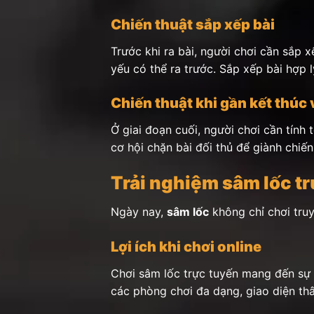
Chiến thuật sắp xếp bài
Trước khi ra bài, người chơi cần sắp x
yếu có thể ra trước. Sắp xếp bài hợp 
Chiến thuật khi gần kết thúc
Ở giai đoạn cuối, người chơi cần tính
cơ hội chặn bài đối thủ để giành chiến
Trải nghiệm sâm lốc t
Ngày nay,
sâm lốc
không chỉ chơi truy
Lợi ích khi chơi online
Chơi sâm lốc trực tuyến mang đến sự t
các phòng chơi đa dạng, giao diện thâ