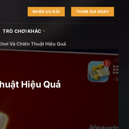
NHẬN ƯU ĐÃI
THAM GIA NGAY
TRÒ CHƠI KHÁC
Chơi Và Chiến Thuật Hiệu Quả
huật Hiệu Quả