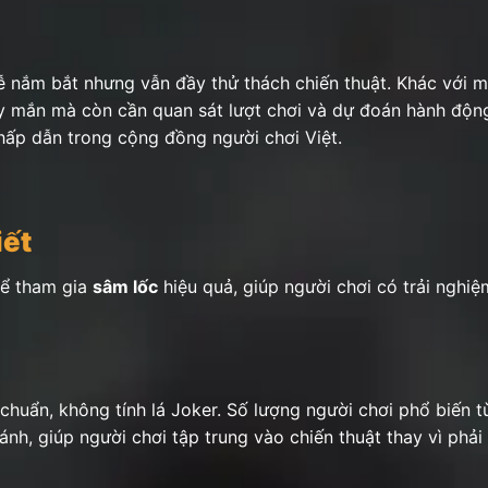
dễ nắm bắt nhưng vẫn đầy thử thách chiến thuật. Khác với m
 mắn mà còn cần quan sát lượt chơi và dự đoán hành động c
y hấp dẫn trong cộng đồng người chơi Việt.
iết
để tham gia
sâm lốc
hiệu quả, giúp người chơi có trải nghi
chuẩn, không tính lá Joker. Số lượng người chơi phổ biến từ
ánh, giúp người chơi tập trung vào chiến thuật thay vì phải 