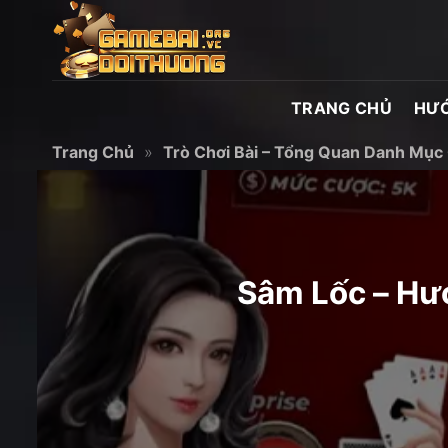
Chuyển
đến
nội
dung
TRANG CHỦ
HƯ
Trang Chủ
»
Trò Chơi Bài – Tổng Quan Danh Mục G
Sâm Lốc – Hư