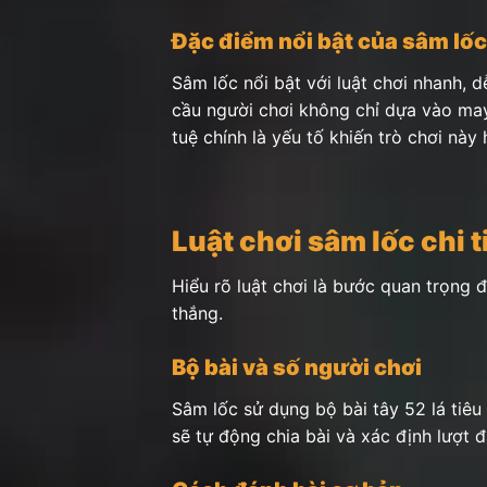
Đặc điểm nổi bật của sâm lốc
Sâm lốc nổi bật với luật chơi nhanh, 
cầu người chơi không chỉ dựa vào may
tuệ chính là yếu tố khiến trò chơi nà
Luật chơi sâm lốc chi t
Hiểu rõ luật chơi là bước quan trọng 
thắng.
Bộ bài và số người chơi
Sâm lốc sử dụng bộ bài tây 52 lá tiêu 
sẽ tự động chia bài và xác định lượt đ