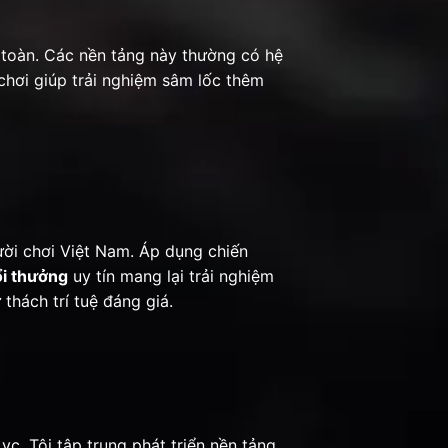
 toàn. Các nền tảng này thường có hệ
chơi giúp trải nghiệm sâm lốc thêm
ười chơi Việt Nam. Áp dụng chiến
i thưởng
uy tín mang lại trải nghiệm
 thách trí tuệ đáng giá.
. Tôi tập trung phát triển nền tảng