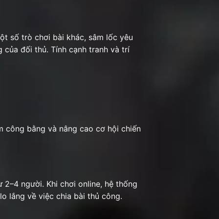
ột số trò chơi bài khác, sâm lốc yêu
ủa đối thủ. Tính cạnh tranh và trí
ệm công bằng và nâng cao cơ hội chiến
 2–4 người. Khi chơi online, hệ thống
lo lắng về việc chia bài thủ công.