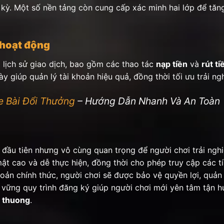
kỳ. Một số nền tảng còn cung cấp xác minh hai lớp để tăng
 hoạt động
 lịch sử giao dịch, bao gồm các thao tác
nạp tiền
và
rút ti
ày giúp quản lý tài khoản hiệu quả, đồng thời tối ưu trải n
 Bài Đổi Thưởng
– Hướng Dẫn Nhanh Và An Toàn
đầu tiên nhưng vô cùng quan trọng để người chơi trải nghi
ật cao và dễ thực hiện, đồng thời cho phép truy cập các t
khoản chính thức, người chơi sẽ được bảo vệ quyền lợi, quản
 vững quy trình đăng ký giúp người chơi mới yên tâm tận h
i thuong
.