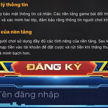
lý thông tin
p bảo mật thông tin cá nhân. Các nền tảng game bài đổi t
à xác minh hai lớp, đảm bảo rằng thông tin người chơi khôn
 của nền tảng
ười chơi sử dụng đầy đủ các tính năng của nền tảng. Sau k
nạp tiền vào tài khoản để đặt cược và rút tiền khi thắng th
và minh bạch hơn.