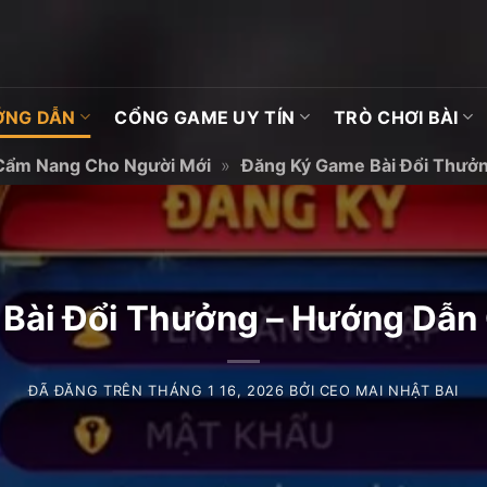
ỚNG DẪN
CỔNG GAME UY TÍN
TRÒ CHƠI BÀI
Cẩm Nang Cho Người Mới
»
Đăng Ký Game Bài Đổi Thưở
Bài Đổi Thưởng – Hướng Dẫn
ĐÃ ĐĂNG TRÊN
THÁNG 1 16, 2026
BỞI
CEO MAI NHẬT BAI