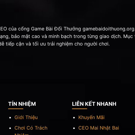
 CEO của cổng Game Bài Đổi Thưởng gamebaidoithuong.org.vc
 dạng, bảo mật cao và minh bạch trong từng giao dịch. Mục 
ễ tiếp cận và tối ưu trải nghiệm cho người chơi.
TÍN NHIỆM
LIÊN KẾT NHANH
Giới Thiệu
Khuyến Mãi
Chơi Có Trách
CEO Mai Nhật Bai