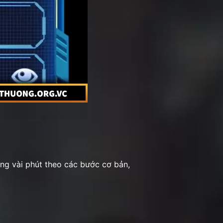
ong vài phút theo các bước cơ bản,