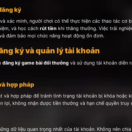
đăng ký
và xác minh, người chơi có thể thực hiện các thao tác cơ 
hiệm, và học cách
rút tiền
khi thắng thưởng. Việc trải nghi
h và đảm bảo mọi chức năng hoạt động ổn định.
ăng ký và quản lý tài khoản
h
đăng ký game bài đổi thưởng
và sử dụng tài khoản diễn ra
 và hợp pháp
ật và hợp pháp để tránh tình trạng tài khoản bị khóa hoặc
n lợi, không nhận được tiền thưởng và hạn chế quyền truy 
ững dữ liệu quan trọng nhất của tài khoản. Không nên chia 