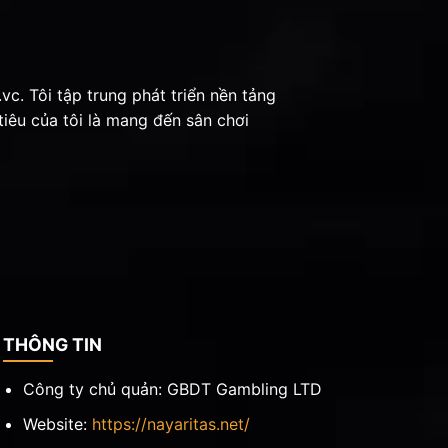
. Tôi tập trung phát triển nền tảng
tiêu của tôi là mang đến sân chơi
THÔNG TIN
Công ty chủ quản: GBDT Gambling LTD
Website:
https://nayaritas.net/