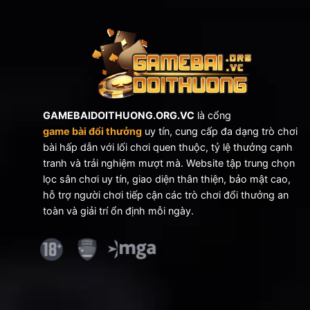
GAMEBAIDOITHUONG.ORG.VC
là cổng
game bài đổi thưởng
uy tín, cung cấp đa dạng trò chơi
bài hấp dẫn với lối chơi quen thuộc, tỷ lệ thưởng cạnh
tranh và trải nghiệm mượt mà. Website tập trung chọn
lọc sân chơi uy tín, giao diện thân thiện, bảo mật cao,
hỗ trợ người chơi tiếp cận các trò chơi đổi thưởng an
toàn và giải trí ổn định mỗi ngày.