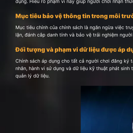
dụng. Hiểu rõ phạm vi này giúp người chơi nhận th
Mục tiêu bảo vệ thông tin trong môi tr
Mục tiêu chính của chính sách là ngăn ngừa việc tru
lận, đánh cắp danh tính và bảo vệ trải nghiệm ngườ
Đối tượng và phạm vi dữ liệu được áp d
Chính sách áp dụng cho tất cả người chơi đăng ký t
nhân, hành vi sử dụng và dữ liệu kỹ thuật phát sinh 
quản lý dữ liệu.