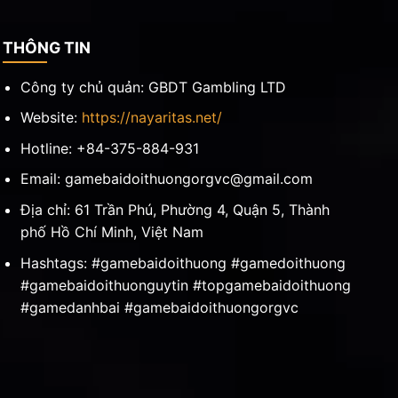
THÔNG TIN
Công ty chủ quản: GBDT Gambling LTD
Website:
https://nayaritas.net/
Hotline: +84-375-884-931
Email:
gamebaidoithuongorgvc@gmail.com
Địa chỉ: 61 Trần Phú, Phường 4, Quận 5, Thành
phố Hồ Chí Minh, Việt Nam
Hashtags: #gamebaidoithuong #gamedoithuong
#gamebaidoithuonguytin #topgamebaidoithuong
#gamedanhbai #gamebaidoithuongorgvc