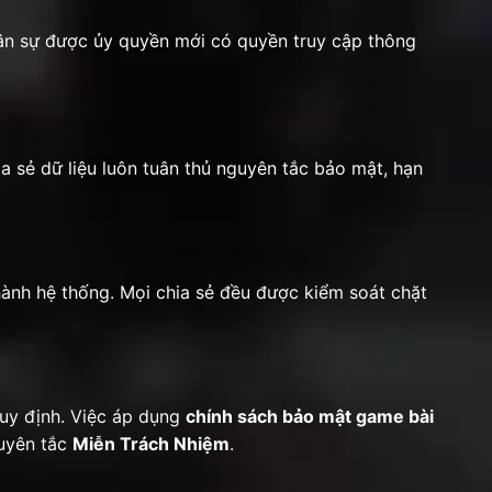
hân sự được ủy quyền mới có quyền truy cập thông
ia sẻ dữ liệu luôn tuân thủ nguyên tắc bảo mật, hạn
hành hệ thống. Mọi chia sẻ đều được kiểm soát chặt
quy định. Việc áp dụng
chính sách bảo mật game bài
guyên tắc
Miễn Trách Nhiệm
.