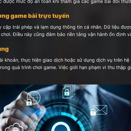
ức được mức độ an toàn khi tham gia các game bài đổi thư
ường game bài trực tuyến
y cập trái phép và lạm dụng thông tin cá nhân. Dữ liệu đượ
i chơi. Điều này cũng đảm bảo nền tảng vận hành ổn định v
ụng
ài khoản, thực hiện giao dịch hoặc sử dụng dịch vụ trên hệ
trong quá trình chơi game. Việc giới hạn phạm vi thu thập g