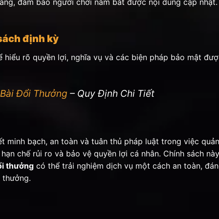
àng, đảm bảo người chơi nắm bắt được nội dung cập nhật. 
sách định kỳ
 hiểu rõ quyền lợi, nghĩa vụ và các biện pháp bảo mật đượ
Bài Đổi Thưởng
– Quy Định Chi Tiết
t minh bạch, an toàn và tuân thủ pháp luật trong việc quản
 hạn chế rủi ro và bảo vệ quyền lợi cá nhân. Chính sách nà
i thưởng
có thể trải nghiệm dịch vụ một cách an toàn, đáng
i thưởng.