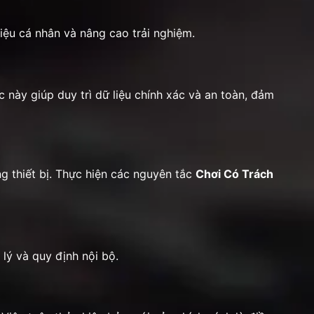
iệu cá nhân và nâng cao trải nghiệm.
c này giúp duy trì dữ liệu chính xác và an toàn, đảm
ng thiết bị. Thực hiện các nguyên tắc
Chơi Có Trách
lý và quy định nội bộ.