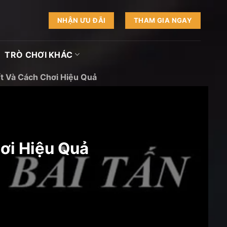
NHẬN ƯU ĐÃI
THAM GIA NGAY
TRÒ CHƠI KHÁC
ết Và Cách Chơi Hiệu Quả
ơi Hiệu Quả