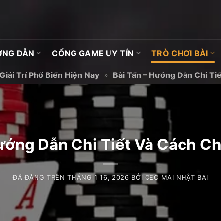
ỚNG DẪN
CỔNG GAME UY TÍN
TRÒ CHƠI BÀI
iải Trí Phổ Biến Hiện Nay
»
Bài Tấn – Hướng Dẫn Chi Ti
Hướng Dẫn Chi Tiết Và Cách Ch
ĐÃ ĐĂNG TRÊN
THÁNG 1 16, 2026
BỞI
CEO MAI NHẬT BAI