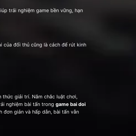
 giúp trải nghiệm game bền vững, hạn
 của đối thủ cũng là cách để rút kinh
 thức giải trí. Nắm chắc luật chơi,
Trải nghiệm bài tấn trong
game bai doi
h đơn giản và hấp dẫn, bài tấn vẫn