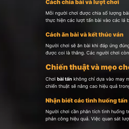
Cách chia bài và lượt chơi
Mỗi người chơi được chia số lượng bài
thực hiện các lượt tấn bài vào các lá 
Cách ăn bài và kết thúc ván
Người chơi sẽ ăn bài khi đáp ứng đúng
được coi là thắng. Các người chơi còn
Chiến thuật và mẹo chơ
Chơi
bài tấn
không chỉ dựa vào may mắ
chiến thuật sẽ nâng cao hiệu quả tron
Nhận biết các tình huống tấn 
Người chơi cần phân tích tình huống tr
phản công hiệu quả. Việc quan sát lượ