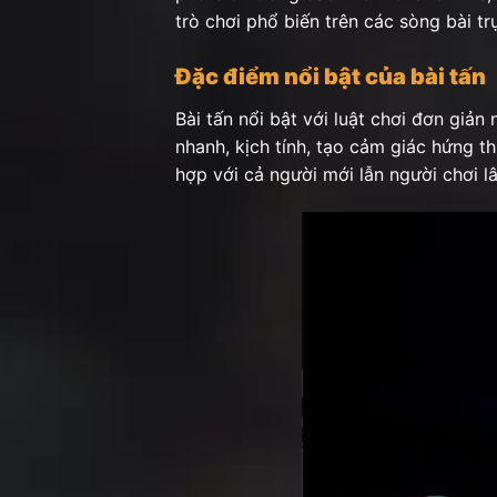
trò chơi phổ biến trên các sòng bài t
Đặc điểm nổi bật của bài tấn
Bài tấn nổi bật với luật chơi đơn giả
nhanh, kịch tính, tạo cảm giác hứng t
hợp với cả người mới lẫn người chơi l