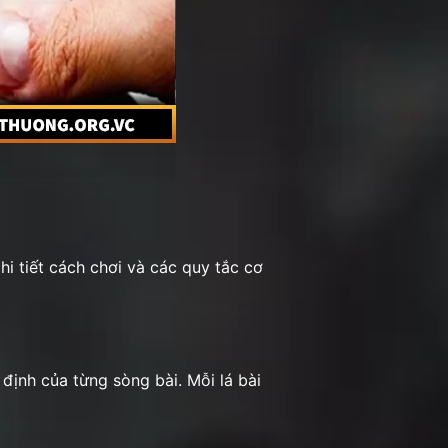
hi tiết cách chơi và các quy tắc cơ
định của từng sòng bài. Mỗi lá bài