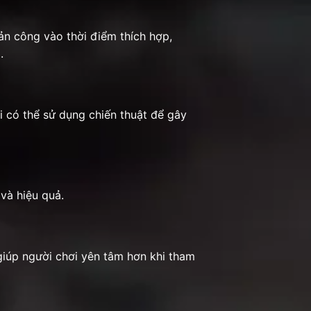
hản công vào thời điểm thích hợp,
.
i có thể sử dụng chiến thuật để gây
và hiệu quả.
giúp người chơi yên tâm hơn khi tham