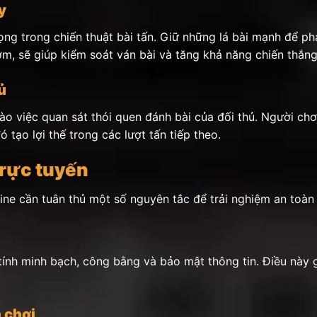
y
rọng trong chiến thuật bài tấn. Giữ những lá bài mạnh để p
sớm, sẽ giúp kiểm soát ván bài và tăng khả năng chiến thắng
ủ
o việc quan sát thói quen đánh bài của đối thủ. Người chơ
 tạo lợi thế trong các lượt tấn tiếp theo.
trực tuyến
ine cần tuân thủ một số nguyên tắc để trải nghiệm an toàn 
ính minh bạch, công bằng và bảo mật thông tin. Điều này 
n chơi