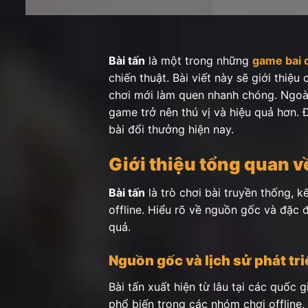
Bài tấn
là một trong những
game bai 
chiến thuật. Bài viết này sẽ giới thiệ
chơi mới làm quen nhanh chóng. Ngoài 
game trở nên thú vị và hiệu quả hơn.
bài đổi thưởng hiện nay.
Giới thiệu tổng quan về
Bài tấn
là trò chơi bài truyền thống, 
offline. Hiểu rõ về nguồn gốc và đặc 
quả.
Nguồn gốc và lịch sử phát tri
Bài tấn xuất hiện từ lâu tại các quốc 
phổ biến trong các nhóm chơi offline,