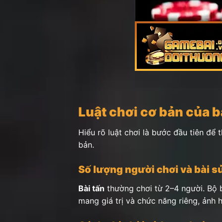
Luật chơi cơ bản của b
Hiểu rõ luật chơi là bước đầu tiên để 
bản.
Số lượng người chơi và bài s
Bài tấn
thường chơi từ 2–4 người. Bộ b
mang giá trị và chức năng riêng, ảnh 